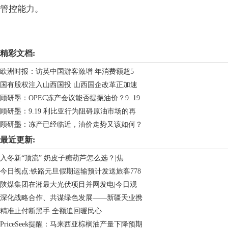
管控能力。
关键词：
最新资讯
精彩文档:
欧洲时报：访英中国游客激增 年消费额超5
国有股权注入山西国投 山西国企改革正加速
顾研墨：OPEC冻产会议能否提振油价？9. 19
顾研墨：9.19 利比亚行为阻碍原油市场的再
顾研墨：冻产已经临近，油价走势又该如何？
最近更新:
入冬新“顶流” 奶皮子糖葫芦怎么选？|焦
今日视点:铁路元旦假期运输预计发送旅客778
陕煤集团在湘最大光伏项目并网发电|今日观
深化战略合作、共谋绿色发展——新疆天业携
精准止付断黑手 全额追回暖民心
PriceSeek提醒：马来西亚棕榈油产量下降预期