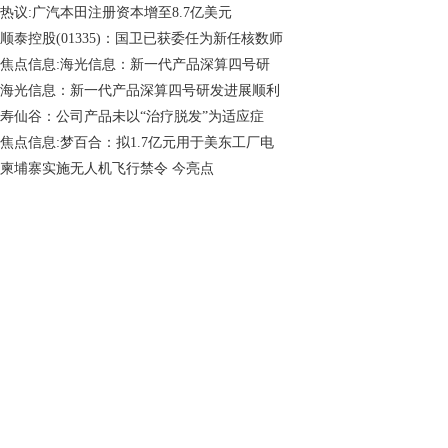
热议:广汽本田注册资本增至8.7亿美元
顺泰控股(01335)：国卫已获委任为新任核数师
焦点信息:海光信息：新一代产品深算四号研
海光信息：新一代产品深算四号研发进展顺利
寿仙谷：公司产品未以“治疗脱发”为适应症
焦点信息:梦百合：拟1.7亿元用于美东工厂电
柬埔寨实施无人机飞行禁令 今亮点