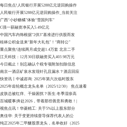
每日焦点!人民银行开展5288亿元逆回购操作
人民银行开展5288亿元逆回购操作_当前关注
广西“小砂糖橘”体验“雪国列车”
C强一获融资净买入5.49亿元
中国汽车内饰根据“2供3”基准进行供股而发
桂林公积金送来“新年大礼包”！“商转公”
重点聚焦!连续两月成交超1.4万套 北京二手
江天科技：12月30日获融资买入403.98万元
今日截止！别忘确认个税专项附加扣除信息
南京一酒店矿泉水发现针孔且漏水？酒店回应
快资讯丨中诚咨询: 2025年第六次临时股东
2025年齿轮概念龙头名单（2025/12/30） 焦点速看
皮肤总被红痒、干燥困扰？医生:冬季湿疹高
百城暖事|奔赴2026，带着那些善意和勇敢！|
视焦点讯！华菱精工: 关于5%以上股东部分
奥佳华: 关于变更持续督导保荐代表人的公
纯正2025年二甲醚股票龙头，名单收好（2025