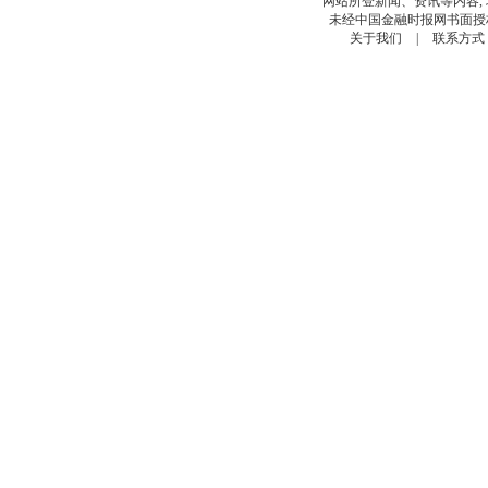
网站所登新闻、资讯等内容, 均
未经中国金融时报网书面授权
关于我们
|
联系方式