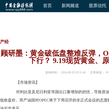
首页
新闻频道
股票信托
产经
顾研墨：黄金破低盘整难反弹，O
下行？ 9.19现货黄金
发布时间：
2016-09-19 10:31:46
文章来源：
中
【市场资讯】
对利比亚及尼日利亚等国出口量增加的担忧，导致原油
低收盘价。而产油国对OPEC将于下周召开的非正式会议的态
油后市承压。