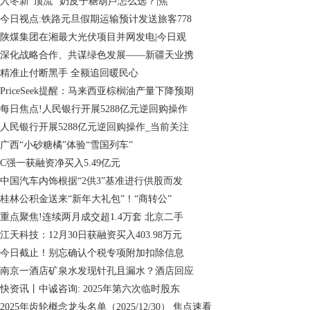
入冬新“顶流” 奶皮子糖葫芦怎么选？|焦
今日视点:铁路元旦假期运输预计发送旅客778
陕煤集团在湘最大光伏项目并网发电|今日观
深化战略合作、共谋绿色发展——新疆天业携
精准止付断黑手 全额追回暖民心
PriceSeek提醒：马来西亚棕榈油产量下降预期
每日焦点!人民银行开展5288亿元逆回购操作
人民银行开展5288亿元逆回购操作_当前关注
广西“小砂糖橘”体验“雪国列车”
C强一获融资净买入5.49亿元
中国汽车内饰根据“2供3”基准进行供股而发
桂林公积金送来“新年大礼包”！“商转公”
重点聚焦!连续两月成交超1.4万套 北京二手
江天科技：12月30日获融资买入403.98万元
今日截止！别忘确认个税专项附加扣除信息
南京一酒店矿泉水发现针孔且漏水？酒店回应
快资讯丨中诚咨询: 2025年第六次临时股东
2025年齿轮概念龙头名单（2025/12/30） 焦点速看