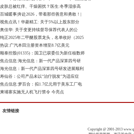
皮肤总被红痒、干燥困扰？医生:冬季湿疹高
百城暖事|奔赴2026，带着那些善意和勇敢！|
视焦点讯！华菱精工: 关于5%以上股东部分
奥佳华: 关于变更持续督导保荐代表人的公
纯正2025年二甲醚股票龙头，名单收好（2025
热议:广汽本田注册资本增至8.7亿美元
顺泰控股(01335)：国卫已获委任为新任核数师
焦点信息:海光信息：新一代产品深算四号研
海光信息：新一代产品深算四号研发进展顺利
寿仙谷：公司产品未以“治疗脱发”为适应症
焦点信息:梦百合：拟1.7亿元用于美东工厂电
柬埔寨实施无人机飞行禁令 今亮点
友情链接
Copyright @ 2001-2013 www.