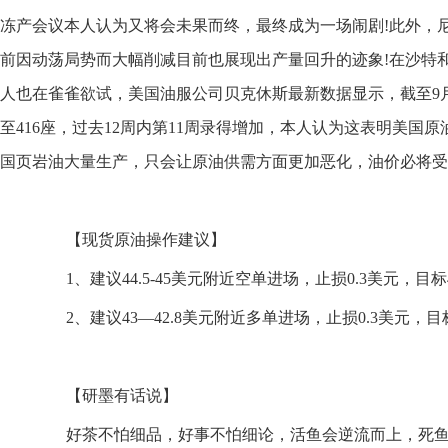
冻产会议本人认为又将会未果而终，最终成为一场闹剧!此外，
前因动荡局势而大幅削减目前也展现出产量回升的迹象!在沙特
人也在雀雀欲试，美国油服公司贝克休斯最新数据显示，截至9月
至416座，过去12周内第11周录得增加，本人认为这表明美国
国页岩油大量生产，只会让原油供需方面更加恶化，油价必将受其
【现货原油操作建议】
1、建议44.5-45美元附近空单进场，止损0.3美元，目标4
2、建议43—42.8美元附近多单进场，止损0.3美元，目标43
【研墨有话说】
好茶不怕细品，好事不怕细论，活鱼会逆流而上，死鱼