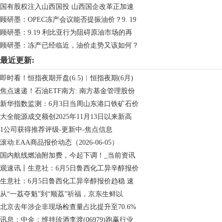
国有股权注入山西国投 山西国企改革正加速
顾研墨：OPEC冻产会议能否提振油价？9. 19
顾研墨：9.19 利比亚行为阻碍原油市场的再
顾研墨：冻产已经临近，油价走势又该如何？
最近更新:
即时看！恒指夜期开盘(6.5)︱恒指夜期(6月)
焦点速递！石油ETF南方: 南方基金管理股份
新华指数监测：6月3日当周山东港口铁矿石价
大全能源成交额创2025年11月13日以来新高
1公司获得推荐评级-更新中-焦点信息
滚动:EAA商品报价动态（2026-06-05）
国内航线燃油附加费，今起下调！_当前资讯
观速讯丨生意社：6月5日鲁西化工异辛醇报价
生意社：6月5日鲁西化工异辛醇报价趋稳 速
从“一荔夺魁”到“顺荔”祈福，京东生鲜以
北京去年涉企非现场检查量占比提升至70.6%
讯息：中金：维持珍酒李渡(06979)跑赢行业