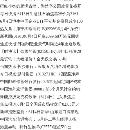
橙红小喇叭爬满古墙，陶然亭公园凌霄花盛开
每日快播:6月5日生意社石油焦基准价为3161.
6月4日恒生中国企业ETF平安基金份额减少100
热头条丨康宁杰瑞制药-B(09966)6月4日斥资1
新秀丽(01910)6月4日斥资2099.68万港元回购
焦点快报!韩国制造业景气时隔近4年重返乐观
【时快讯】奈雪的茶(02150.HK)6月4日耗资20
最资讯丨大幅溢价！全天仅交易1小时
当前热讯:长沙银行：长银五八消金增资事项
今日视点:励时集团（01327.HK）拟配股净筹
中国邮政储蓄银行发行2026年无固定期限资本
中国海外宏洋集团(00081)前5个月累计合约销
豫能控股龙虎榜数据（6月4日）_头条焦点
焦点报道:6月4日全国碳市场收盘价82.03元／
新华指数监测：6月4日新华·山东港口硫磺现
中国汽车流通协会： 5月份二手车经理人指
港股异动 | 轩竹生物-B(02575)涨超5% 公