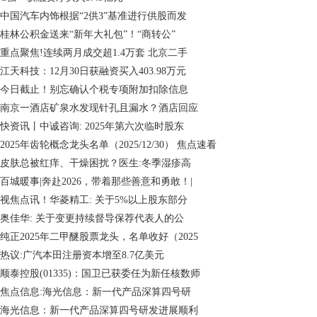
中国汽车内饰根据“2供3”基准进行供股而发
桂林公积金送来“新年大礼包”！“商转公”
重点聚焦!连续两月成交超1.4万套 北京二手
江天科技：12月30日获融资买入403.98万元
今日截止！别忘确认个税专项附加扣除信息
南京一酒店矿泉水发现针孔且漏水？酒店回应
快资讯丨中诚咨询: 2025年第六次临时股东
2025年齿轮概念龙头名单（2025/12/30） 焦点速看
皮肤总被红痒、干燥困扰？医生:冬季湿疹高
百城暖事|奔赴2026，带着那些善意和勇敢！|
视焦点讯！华菱精工: 关于5%以上股东部分
奥佳华: 关于变更持续督导保荐代表人的公
纯正2025年二甲醚股票龙头，名单收好（2025
热议:广汽本田注册资本增至8.7亿美元
顺泰控股(01335)：国卫已获委任为新任核数师
焦点信息:海光信息：新一代产品深算四号研
海光信息：新一代产品深算四号研发进展顺利