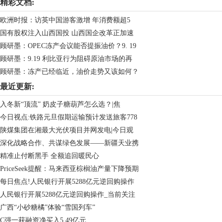
精彩文档:
欧洲时报：访英中国游客激增 年消费额超5
国有股权注入山西国投 山西国企改革正加速
顾研墨：OPEC冻产会议能否提振油价？9. 19
顾研墨：9.19 利比亚行为阻碍原油市场的再
顾研墨：冻产已经临近，油价走势又该如何？
最近更新:
入冬新“顶流” 奶皮子糖葫芦怎么选？|焦
今日视点:铁路元旦假期运输预计发送旅客778
陕煤集团在湘最大光伏项目并网发电|今日观
深化战略合作、共谋绿色发展——新疆天业携
精准止付断黑手 全额追回暖民心
PriceSeek提醒：马来西亚棕榈油产量下降预期
每日焦点!人民银行开展5288亿元逆回购操作
人民银行开展5288亿元逆回购操作_当前关注
广西“小砂糖橘”体验“雪国列车”
C强一获融资净买入5.49亿元